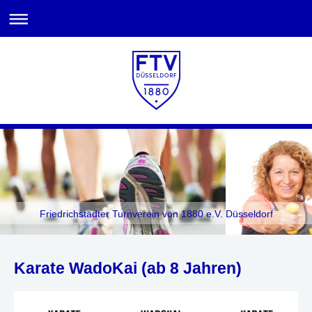
Friedrichstädter Turnverein von 1880 e.V. Düsseldorf
Karate WadoKai (ab 8 Jahren)