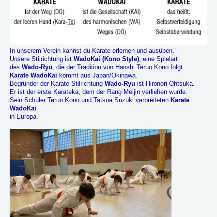
In unserem Verein kannst du Karate erlernen und ausüben.
Unsere Stilrichtung ist
WadoKai (Kono Style)
, eine Spielart
des
Wado-Ryu
, die der Tradition von Hanshi Teruo Kono folgt.
Karate WadoKai
kommt aus Japan/Okinawa.
Begründer der Karate-Stilrichtung
Wado-Ryu
ist Hironori Ohtsuka.
Er ist der erste Karateka, dem der Rang Meijin verliehen wurde.
Sein Schüler Teruo Kono und Tatsua Suzuki verbreiteten
Karate
WadoKai
in Europa.