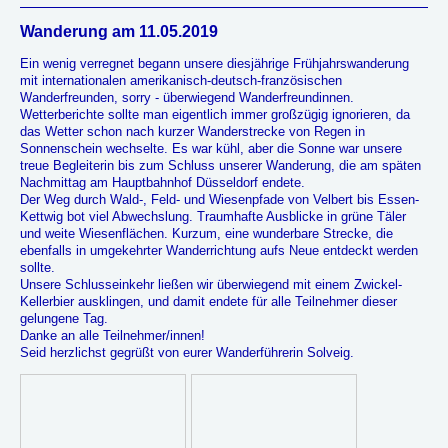
Wanderung am 11.05.2019
Ein wenig verregnet begann unsere diesjährige Frühjahrswanderung
mit internationalen amerikanisch-deutsch-französischen
Wanderfreunden, sorry - überwiegend Wanderfreundinnen.
Wetterberichte sollte man eigentlich immer großzügig ignorieren, da
das Wetter schon nach kurzer Wanderstrecke von Regen in
Sonnenschein wechselte. Es war kühl, aber die Sonne war unsere
treue Begleiterin bis zum Schluss unserer Wanderung, die am späten
Nachmittag am Hauptbahnhof Düsseldorf endete.
Der Weg durch Wald-, Feld- und Wiesenpfade von Velbert bis Essen-
Kettwig bot viel Abwechslung. Traumhafte Ausblicke in grüne Täler
und weite Wiesenflächen. Kurzum, eine wunderbare Strecke, die
ebenfalls in umgekehrter Wanderrichtung aufs Neue entdeckt werden
sollte.
Unsere Schlusseinkehr ließen wir überwiegend mit einem Zwickel-
Kellerbier ausklingen, und damit endete für alle Teilnehmer dieser
gelungene Tag.
Danke an alle Teilnehmer/innen!
Seid herzlichst gegrüßt von eurer Wanderführerin Solveig.